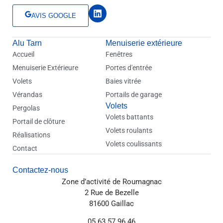
L
AVIS GOOGLE
i
n
k
Alu Tarn
e
Menuiserie extérieure
d
Accueil
Fenêtres
i
Menuiserie Extérieure
Portes d'entrée
n
Volets
Baies vitrée
Vérandas
Portails de garage
Volets
Pergolas
Volets battants
Portail de clôture
Volets roulants
Réalisations
Volets coulissants
Contact
Contactez-nous
Zone d’activité de Roumagnac
2 Rue de Bezelle
81600 Gaillac
05 63 57 96 46