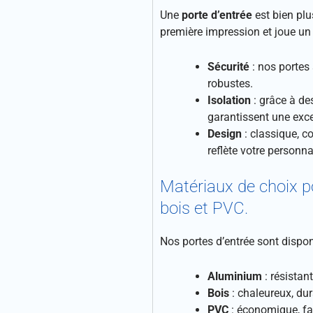
Une
porte d’entrée
est bien plu
première impression et joue un 
Sécurité
: nos portes
robustes.
Isolation
: grâce à de
garantissent une exce
Design
: classique, c
reflète votre personna
Matériaux de choix po
bois et PVC.
Nos portes d’entrée sont dispon
Aluminium
: résistan
Bois
: chaleureux, dur
PVC
: économique, fac