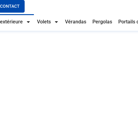
CONTACT
extérieure
Volets
Vérandas
Pergolas
Portails 
ac
iseries extérieures
rie extérieure
conçus pour allier esthétisme, durabilité
ortes, des baies vitrées, des verrières intérieures ou
ns dans vos projets, de la conception à la pose, avec
nez nous rencontrer pour échanger sur votre projet