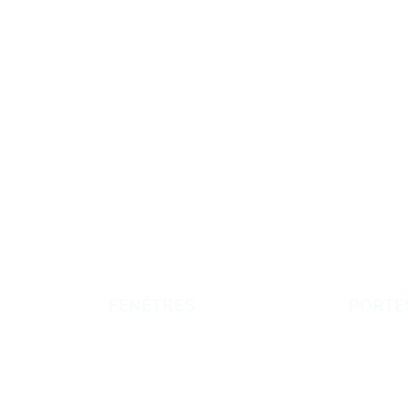
d’installation de
menuiserie aluminium sur Albi
ou Ga
FENÊTRES
PORTE