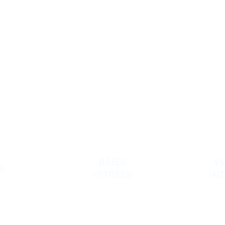
illac
BAIES
V
S
VITRÉES
IN