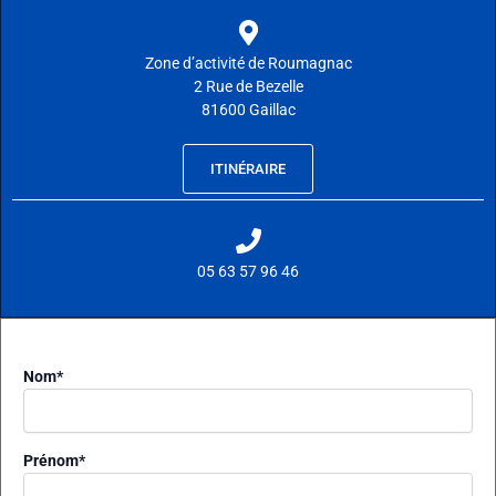
e
d
i
Zone d’activité de Roumagnac
n
2 Rue de Bezelle
81600 Gaillac
ITINÉRAIRE
05 63 57 96 46
Nom
*
Prénom
*