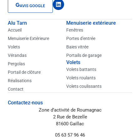
L
AVIS GOOGLE
i
n
k
Alu Tarn
Menuiserie extérieure
e
d
Accueil
Fenêtres
i
Menuiserie Extérieure
Portes d'entrée
n
Volets
Baies vitrée
Vérandas
Portails de garage
Volets
Pergolas
Volets battants
Portail de clôture
Volets roulants
Réalisations
Volets coulissants
Contact
Contactez-nous
Zone d’activité de Roumagnac
2 Rue de Bezelle
81600 Gaillac
05 63 57 96 46