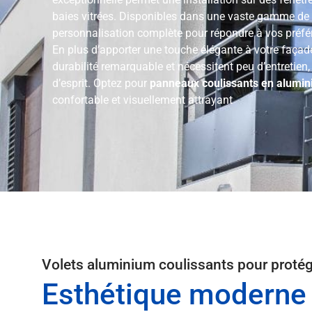
baies vitrées. Disponibles dans une vaste gamme de co
personnalisation complète pour répondre à vos préfér
En plus d’apporter une touche élégante à votre façad
durabilité remarquable et nécessitent peu d’entretien, 
d’esprit. Optez pour
panneaux coulissants en alumi
confortable et visuellement attrayant
Volets aluminium coulissants pour protége
Esthétique moderne :