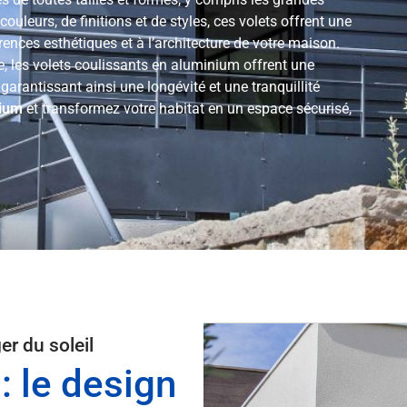
uleurs, de finitions et de styles, ces volets offrent une
ences esthétiques et à l’architecture de votre maison.
e, les volets coulissants en aluminium offrent une
garantissant ainsi une longévité et une tranquillité
nium
et transformez votre habitat en un espace sécurisé,
r du soleil
 le design