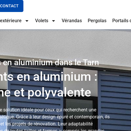
CONTACT
extérieure
Volets
Vérandas
Pergolas
Portails 
s en aluminium dans le Tarn
nts en aluminium :
e et polyvalente
e solution idéale pour ceux qui recherchent une
étique. Grâce à leur design épuré et contemporain, ils
t les projets de rénovation. Leur adaptabilité
s de toutes tailles et formes, y compris les grandes