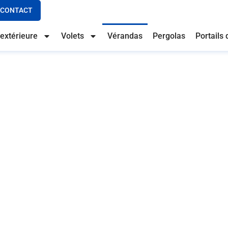
CONTACT
extérieure
Volets
Vérandas
Pergolas
Portails 
minium à Albi
ium : élégance et
ble sur mesure
le extension. C’est un espace lumineux, esthétique et
n augmentant sa valeur. Grâce à ses propriétés de
’aluminium s’impose comme le choix idéal. Découvrez
solution durable, élégante et pratique.