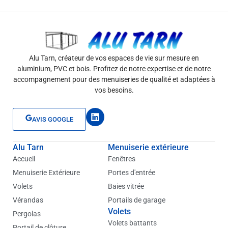
Alu Tarn, créateur de vos espaces de vie sur mesure en
aluminium, PVC et bois. Profitez de notre expertise et de notre
accompagnement pour des menuiseries de qualité et adaptées à
vos besoins.
L
AVIS GOOGLE
i
n
k
Alu Tarn
Menuiserie extérieure
e
d
Accueil
Fenêtres
i
Menuiserie Extérieure
Portes d'entrée
n
Volets
Baies vitrée
Vérandas
Portails de garage
Volets
Pergolas
Volets battants
Portail de clôture