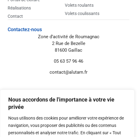
Volets roulants
Réalisations
Volets coulissants
Contact
Contactez-nous
Zone d’activité de Roumagnac
2 Rue de Bezelle
81600 Gaillac
05 63 57 96 46
contact@alutarn.fr
Informations annexes
Mentions légales
Nous accordons de l'importance à votre vie
Politique de confidentialité
privée
Réglages Cookies
Nous utilisons des cookies pour améliorer votre expérience de
navigation, vous proposer des publicités ou des contenus
personnalisés et analyser notre trafic. En cliquant sur « Tout
© 2026 Digital-i – Tous droits réservés.