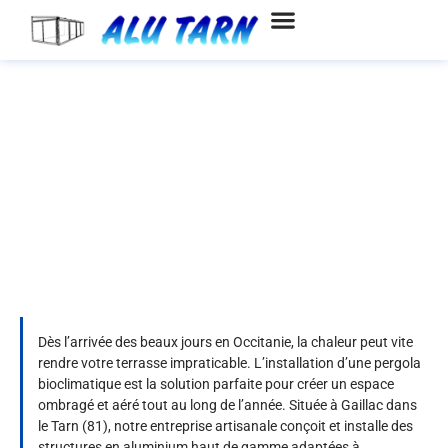
Aller
au
contenu
Installation de pergola
bioclimatique dans le Tarn pour
sublimer votre extérieur
Dès l’arrivée des beaux jours en Occitanie, la chaleur peut vite
rendre votre terrasse impraticable. L’installation d’une pergola
bioclimatique est la solution parfaite pour créer un espace
ombragé et aéré tout au long de l’année. Située à Gaillac dans
le Tarn (81), notre entreprise artisanale conçoit et installe des
structures en aluminium haut de gamme adaptées à