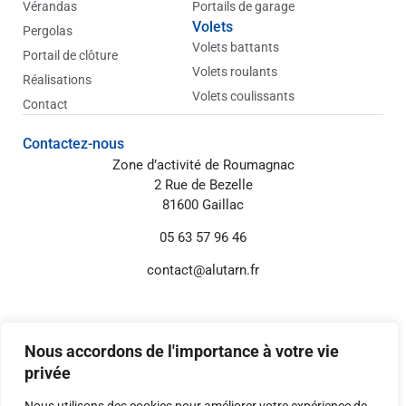
Vérandas
Portails de garage
Volets
Pergolas
Volets battants
Portail de clôture
Volets roulants
Réalisations
Volets coulissants
Contact
Contactez-nous
Zone d’activité de Roumagnac
2 Rue de Bezelle
81600 Gaillac
05 63 57 96 46
contact@alutarn.fr
Informations annexes
Mentions légales
Nous accordons de l'importance à votre vie
Politique de confidentialité
privée
Réglages Cookies