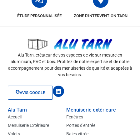
ÉTUDE PERSONNALISÉE
ZONE D'INTERVENTION TARN
Alu Tarn, créateur de vos espaces de vie sur mesure en
aluminium, PVC et bois. Profitez de notre expertise et de notre
accompagnement pour des menuiseries de qualité et adaptées à
vos besoins.
L
AVIS GOOGLE
i
n
k
Alu Tarn
Menuiserie extérieure
e
d
Accueil
Fenêtres
i
Menuiserie Extérieure
Portes d'entrée
n
Volets
Baies vitrée