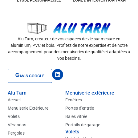
ÉTUDE PERSONNALISÉE
ZONE D'INTERVENTION TARN
Alu Tarn, créateur de vos espaces de vie sur mesure en
aluminium, PVC et bois. Profitez de notre expertise et de notre
accompagnement pour des menuiseries de qualité et adaptées à
vos besoins.
L
AVIS GOOGLE
i
n
k
Alu Tarn
Menuiserie extérieure
e
d
Accueil
Fenêtres
i
Menuiserie Extérieure
Portes d'entrée
n
Volets
Baies vitrée
Vérandas
Portails de garage
Volets
Pergolas