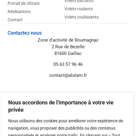
Volets battants
Portail de clôture
Volets roulants
Réalisations
Volets coulissants
Contact
Contactez-nous
Zone d’activité de Roumagnac
2 Rue de Bezelle
81600 Gaillac
05 63 57 96 46
contact@alutarn.fr
Informations annexes
Mentions légales
Nous accordons de l'importance à votre vie
Politique de confidentialité
privée
Réglages Cookies
Nous utilisons des cookies pour améliorer votre expérience de
navigation, vous proposer des publicités ou des contenus
personnalisés et analyser notre trafic. En cliquant sur « Tout