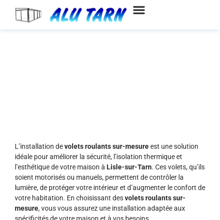
Aller
au
contenu
Installation de volets roulants à
Lisle-sur-Tarn
L’installation de
volets roulants sur-mesure
est une solution
idéale pour améliorer la sécurité, l’isolation thermique et
l’esthétique de votre maison à
Lisle-sur-Tarn
. Ces volets, qu’ils
soient motorisés ou manuels, permettent de contrôler la
lumière, de protéger votre intérieur et d’augmenter le confort de
votre habitation. En choisissant des
volets roulants sur-
mesure
, vous vous assurez une installation adaptée aux
spécificités de votre maison et à vos besoins.