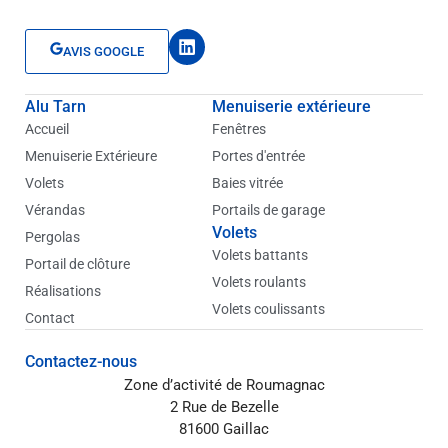
L
AVIS GOOGLE
i
n
k
Alu Tarn
Menuiserie extérieure
e
d
Accueil
Fenêtres
i
Menuiserie Extérieure
Portes d'entrée
n
Volets
Baies vitrée
Vérandas
Portails de garage
Volets
Pergolas
Volets battants
Portail de clôture
Volets roulants
Réalisations
Volets coulissants
Contact
Contactez-nous
Zone d’activité de Roumagnac
2 Rue de Bezelle
81600 Gaillac