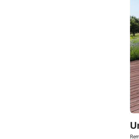
U
Remp