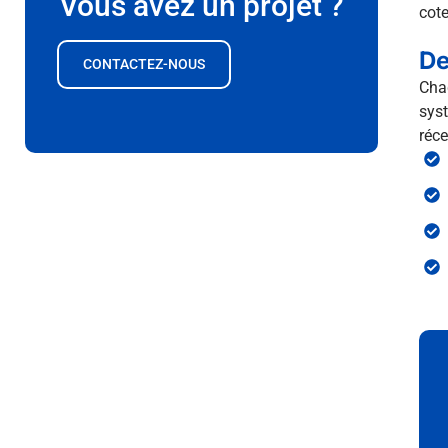
Vous avez un projet ?
cote
De
CONTACTEZ-NOUS
Chaq
syst
réce