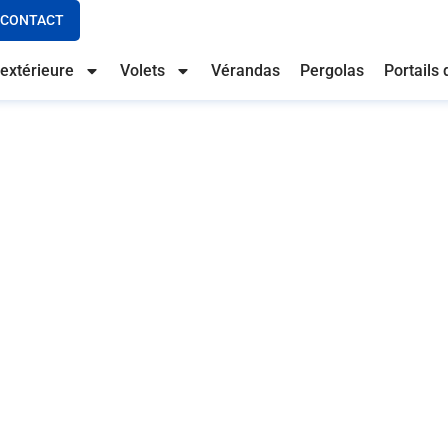
CONTACT
extérieure
Volets
Vérandas
Pergolas
Portails 
 dans le Tarn : votre no
sur mesure