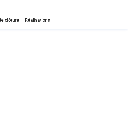
de clôture
Réalisations
Saint-Sulpice-La-Pointe