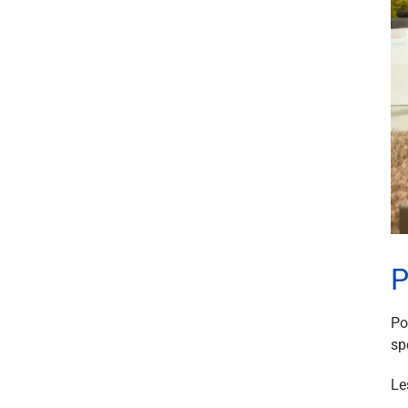
P
Po
sp
Le