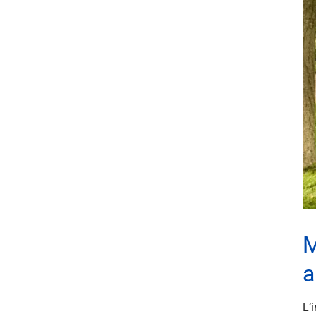
M
a
L’