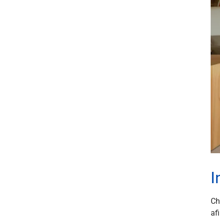
I
Ch
af