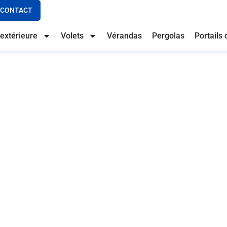
CONTACT
extérieure
Volets
Vérandas
Pergolas
Portails 
vitrées en aluminium à 