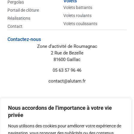
Volets
Pergolas
Volets battants
Portail de clôture
Volets roulants
Réalisations
Volets coulissants
Contact
Contactez-nous
Zone d’activité de Roumagnac
2 Rue de Bezelle
81600 Gaillac
05 63 57 96 46
contact@alutarn.fr
Informations annexes
Mentions légales
Nous accordons de l'importance à votre vie
Politique de confidentialité
privée
Réglages Cookies
Nous utilisons des cookies pour améliorer votre expérience de
navigation, vous proposer des publicités ou des contenus