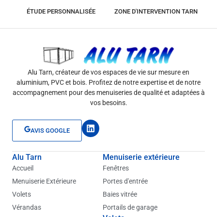
ÉTUDE PERSONNALISÉE
ZONE D'INTERVENTION TARN
Alu Tarn, créateur de vos espaces de vie sur mesure en
aluminium, PVC et bois. Profitez de notre expertise et de notre
accompagnement pour des menuiseries de qualité et adaptées à
vos besoins.
L
AVIS GOOGLE
i
n
k
Alu Tarn
Menuiserie extérieure
e
d
Accueil
Fenêtres
i
Menuiserie Extérieure
Portes d'entrée
n
Volets
Baies vitrée
Vérandas
Portails de garage