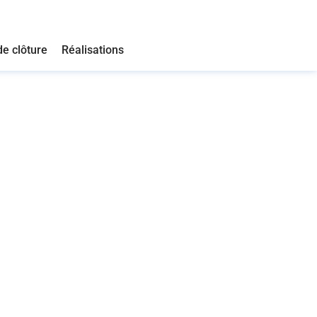
de clôture
Réalisations
r mesure à Gaillac