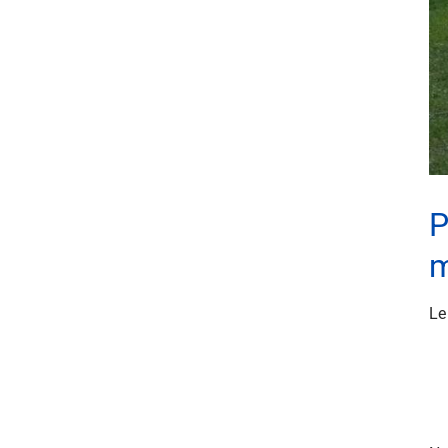
P
m
Le