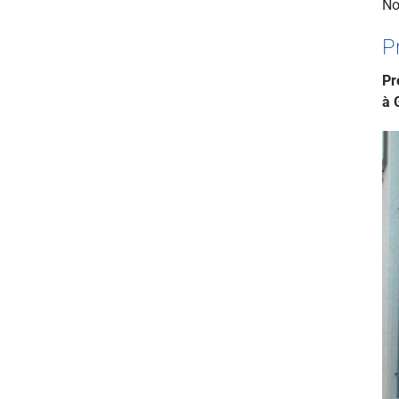
No
P
Pr
à 