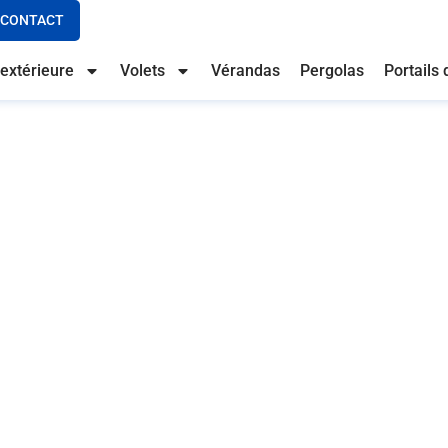
CONTACT
extérieure
Volets
Vérandas
Pergolas
Portails 
érandas en aluminium su