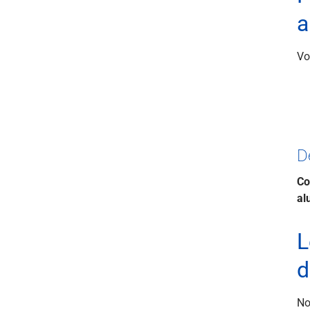
a
Vo
D
Co
al
L
d
No