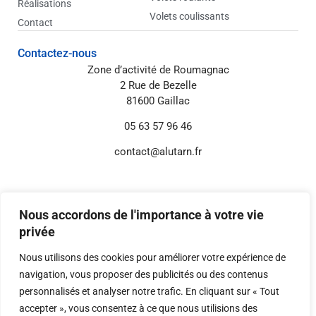
Réalisations
Volets coulissants
Contact
Contactez-nous
Zone d’activité de Roumagnac
2 Rue de Bezelle
81600 Gaillac
05 63 57 96 46
contact@alutarn.fr
Informations annexes
Mentions légales
Nous accordons de l'importance à votre vie
Politique de confidentialité
privée
Réglages Cookies
Nous utilisons des cookies pour améliorer votre expérience de
navigation, vous proposer des publicités ou des contenus
personnalisés et analyser notre trafic. En cliquant sur « Tout
© 2026 Digital-i – Tous droits réservés.
Conception, développement et référencement
accepter », vous consentez à ce que nous utilisions des