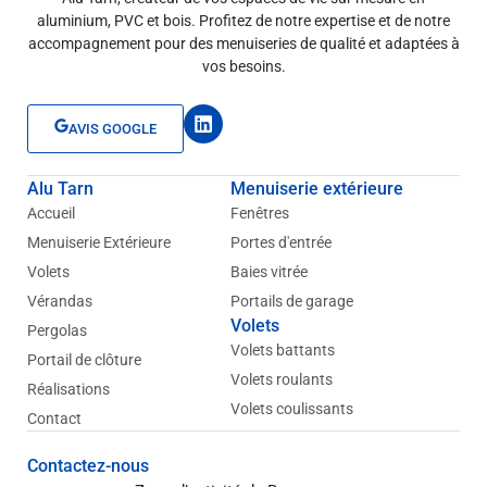
aluminium, PVC et bois. Profitez de notre expertise et de notre
accompagnement pour des menuiseries de qualité et adaptées à
vos besoins.
L
AVIS GOOGLE
i
n
k
Alu Tarn
Menuiserie extérieure
e
d
Accueil
Fenêtres
i
Menuiserie Extérieure
Portes d'entrée
n
Volets
Baies vitrée
Vérandas
Portails de garage
Volets
Pergolas
Volets battants
Portail de clôture
Volets roulants
Réalisations
Volets coulissants
Contact
Contactez-nous