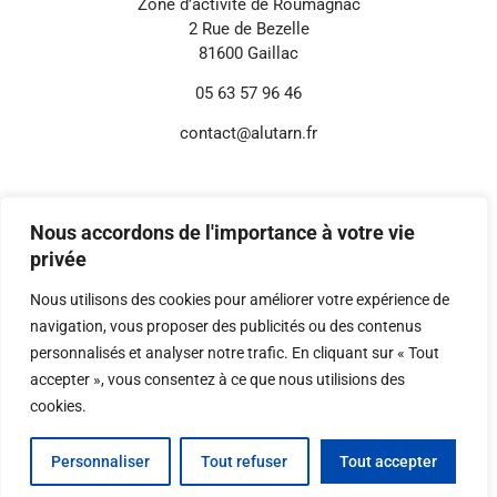
Zone d’activité de Roumagnac
2 Rue de Bezelle
81600 Gaillac
05 63 57 96 46
contact@alutarn.fr
Informations annexes
Mentions légales
Nous accordons de l'importance à votre vie
Politique de confidentialité
privée
Réglages Cookies
Nous utilisons des cookies pour améliorer votre expérience de
navigation, vous proposer des publicités ou des contenus
personnalisés et analyser notre trafic. En cliquant sur « Tout
© 2026 Digital-i – Tous droits réservés.
Conception, développement et référencement
accepter », vous consentez à ce que nous utilisions des
réalisés par Digital-i.
cookies.
Personnaliser
Tout refuser
Tout accepter
CONTACTEZ-NOUS
05 63 57 96 46