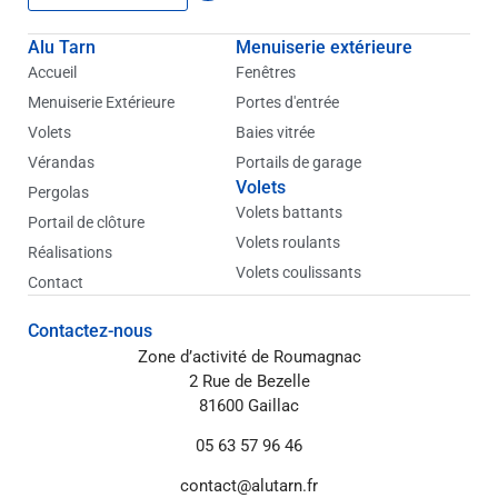
n
k
Alu Tarn
Menuiserie extérieure
e
d
Accueil
Fenêtres
i
Menuiserie Extérieure
Portes d'entrée
n
Volets
Baies vitrée
Vérandas
Portails de garage
Volets
Pergolas
Volets battants
Portail de clôture
Volets roulants
Réalisations
Volets coulissants
Contact
Contactez-nous
Zone d’activité de Roumagnac
2 Rue de Bezelle
81600 Gaillac
05 63 57 96 46
contact@alutarn.fr