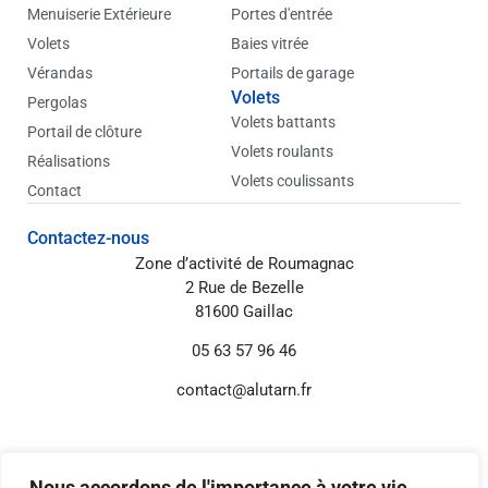
i
Menuiserie Extérieure
Portes d'entrée
n
Volets
Baies vitrée
Vérandas
Portails de garage
Volets
Pergolas
Volets battants
Portail de clôture
Volets roulants
Réalisations
Volets coulissants
Contact
Contactez-nous
Zone d’activité de Roumagnac
2 Rue de Bezelle
81600 Gaillac
05 63 57 96 46
contact@alutarn.fr
Informations annexes
Mentions légales
Nous accordons de l'importance à votre vie