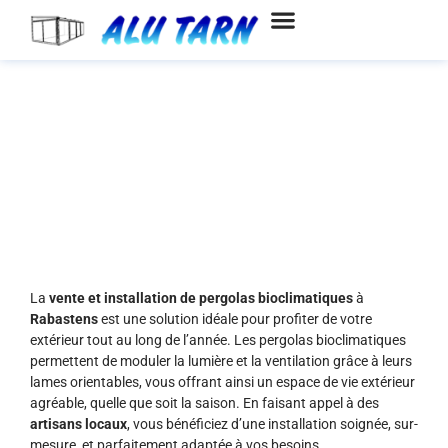
Aller
au
contenu
Vente et installation de pergolas
bioclimatiques à Rabastens
La
vente et installation de pergolas bioclimatiques
à
Rabastens
est une solution idéale pour profiter de votre
extérieur tout au long de l’année. Les pergolas bioclimatiques
permettent de moduler la lumière et la ventilation grâce à leurs
lames orientables, vous offrant ainsi un espace de vie extérieur
agréable, quelle que soit la saison. En faisant appel à des
artisans locaux
, vous bénéficiez d’une installation soignée, sur-
mesure, et parfaitement adaptée à vos besoins.