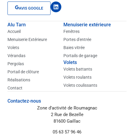
L
AVIS GOOGLE
i
n
k
Alu Tarn
Menuiserie extérieure
e
d
Accueil
Fenêtres
i
Menuiserie Extérieure
Portes d'entrée
n
Volets
Baies vitrée
Vérandas
Portails de garage
Volets
Pergolas
Volets battants
Portail de clôture
Volets roulants
Réalisations
Volets coulissants
Contact
Contactez-nous
Zone d’activité de Roumagnac
2 Rue de Bezelle
81600 Gaillac
05 63 57 96 46