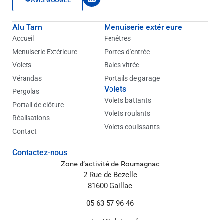
AVIS GOOGLE
i
n
k
Alu Tarn
Menuiserie extérieure
e
d
Accueil
Fenêtres
i
Menuiserie Extérieure
Portes d'entrée
n
Volets
Baies vitrée
Vérandas
Portails de garage
Volets
Pergolas
Volets battants
Portail de clôture
Volets roulants
Réalisations
Volets coulissants
Contact
Contactez-nous
Zone d’activité de Roumagnac
2 Rue de Bezelle
81600 Gaillac
05 63 57 96 46