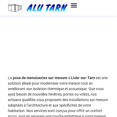
Aller
au
contenu
Installation et pose de
menuiseries à Lisle-sur-Tarn
La
pose de menuiseries sur-mesure
à
Lisle-sur-Tarn
est une
solution idéale pour moderniser votre maison tout en
améliorant son isolation thermique et acoustique. Que vous
ayez besoin de nouvelles fenêtres, portes ou volets, nos
artisans qualifiés vous proposent des installations sur-mesure
adaptées à l’architecture et aux spécificités de votre
habitation. Nos services sont conçus pour offrir un confort
accru, tout en ajoutant une touche esthétique à votre maison.