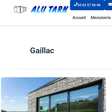
Aller
Pagination
05 63 57 96 46
au
d’article
contenu
Accueil
Menuiserie 
Gaillac