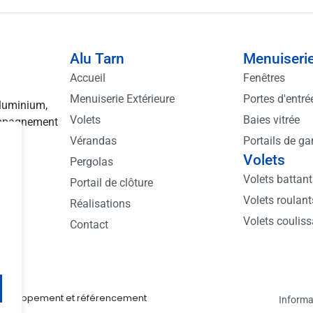
Alu Tarn
Menuiserie
Accueil
Fenêtres
Menuiserie Extérieure
Portes d'entré
aluminium,
Volets
Baies vitrée
compagnement
ns.
Vérandas
Portails de ga
Volets
Pergolas
Volets battan
Portail de clôture
Volets roulant
Réalisations
Volets coulis
Contact
, développement et référencement
Informa