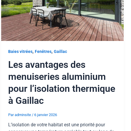
,
,
Baies vitrées
Fenêtres
Gaillac
Les avantages des
menuiseries aluminium
pour l’isolation thermique
à Gaillac
Par
adminsite
/
6 janvier 2026
L’isolation de votre habitat est une priorité pour