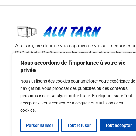
Alu Tarn, créateur de vos espaces de vie sur mesure en 
PVC et bois. Profitez de notre expertise et de notre ac
pour des menuiseries de qualité et adaptées à vos besoi
Nous accordons de l'importance à votre vie
privée
L
AVIS GOOGLE
i
Nous utilisons des cookies pour améliorer votre expérience de
n
navigation, vous proposer des publicités ou des contenus
k
personnalisés et analyser notre trafic. En cliquant sur « Tout
e
d
accepter », vous consentez à ce que nous utilisions des
i
cookies.
n
Personnaliser
Tout refuser
Tout accepter
© 2026 Digital-i – Tous droits réservés. Conception
réalisés par Digital-i.