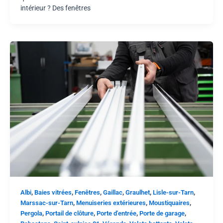
intérieur ? Des fenêtres
,
,
,
,
,
,
Albi
Baies vitrées
Fenêtres
Gaillac
Graulhet
Lisle-sur-Tarn
,
,
,
Marssac-sur-Tarn
Menuiseries extérieures
Moustiquaires
,
,
,
,
Pergola
Portail de clôture
Porte d'entrée
Porte de garage