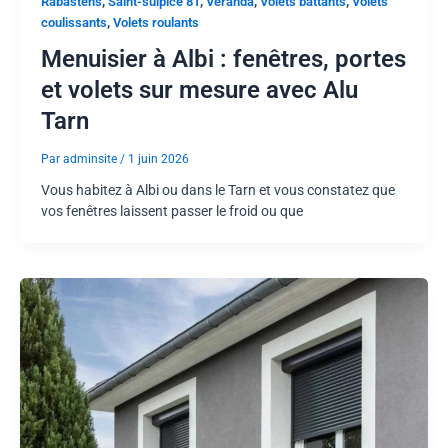
,
,
,
,
Rabastens
Saint-sulpice 81
Véranda
Volets battants
Volets
,
coulissants
Volets roulants
Menuisier à Albi : fenêtres, portes
et volets sur mesure avec Alu
Tarn
Par
adminsite
/
1 juin 2026
Vous habitez à Albi ou dans le Tarn et vous constatez que
vos fenêtres laissent passer le froid ou que