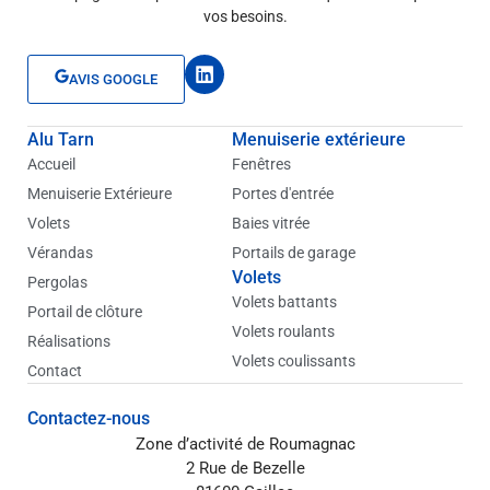
vos besoins.
L
AVIS GOOGLE
i
n
k
Alu Tarn
Menuiserie extérieure
e
d
Accueil
Fenêtres
i
Menuiserie Extérieure
Portes d'entrée
n
Volets
Baies vitrée
Vérandas
Portails de garage
Volets
Pergolas
Volets battants
Portail de clôture
Volets roulants
Réalisations
Volets coulissants
Contact
Contactez-nous
Zone d’activité de Roumagnac
2 Rue de Bezelle