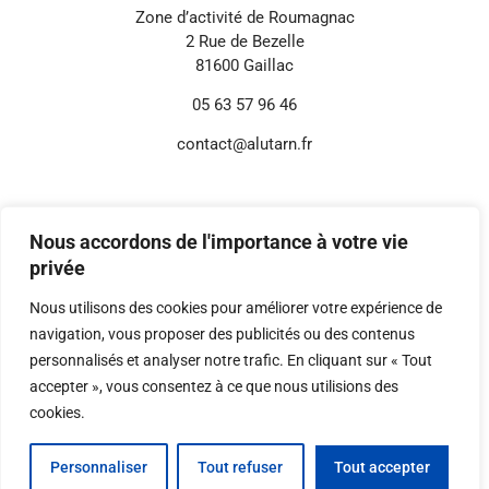
Zone d’activité de Roumagnac
2 Rue de Bezelle
81600 Gaillac
05 63 57 96 46
contact@alutarn.fr
Informations annexes
Mentions légales
Nous accordons de l'importance à votre vie
Politique de confidentialité
privée
Réglages Cookies
Nous utilisons des cookies pour améliorer votre expérience de
navigation, vous proposer des publicités ou des contenus
personnalisés et analyser notre trafic. En cliquant sur « Tout
© 2026 Digital-i – Tous droits réservés.
Conception, développement et référencement
accepter », vous consentez à ce que nous utilisions des
réalisés par Digital-i.
cookies.
Personnaliser
Tout refuser
Tout accepter
CONTACTEZ-NOUS
05 63 57 96 46