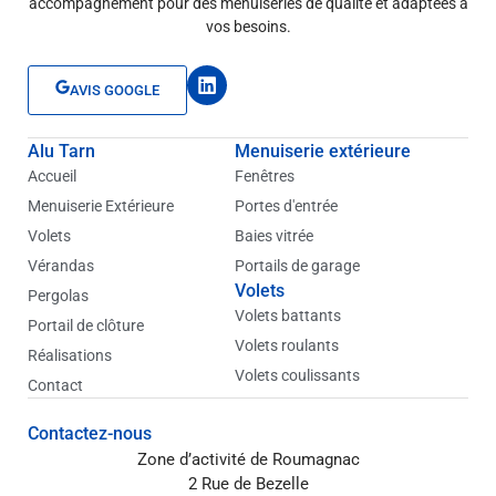
accompagnement pour des menuiseries de qualité et adaptées à
vos besoins.
L
AVIS GOOGLE
i
n
k
Alu Tarn
Menuiserie extérieure
e
d
Accueil
Fenêtres
i
Menuiserie Extérieure
Portes d'entrée
n
Volets
Baies vitrée
Vérandas
Portails de garage
Volets
Pergolas
Volets battants
Portail de clôture
Volets roulants
Réalisations
Volets coulissants
Contact
Contactez-nous
Zone d’activité de Roumagnac
2 Rue de Bezelle