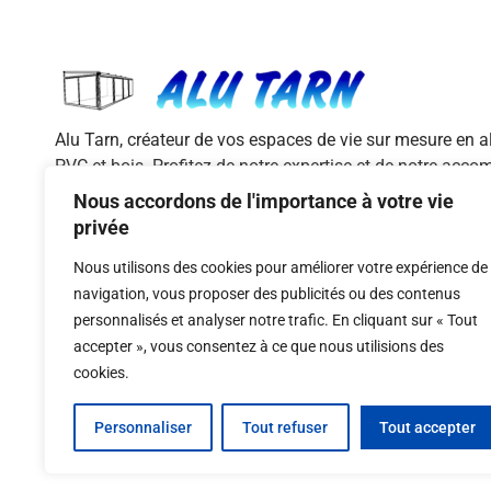
Alu Tarn, créateur de vos espaces de vie sur mesure en 
PVC et bois. Profitez de notre expertise et de notre ac
pour des menuiseries de qualité et adaptées à vos besoi
Nous accordons de l'importance à votre vie
privée
L
AVIS GOOGLE
i
Nous utilisons des cookies pour améliorer votre expérience de
n
navigation, vous proposer des publicités ou des contenus
k
personnalisés et analyser notre trafic. En cliquant sur « Tout
e
d
accepter », vous consentez à ce que nous utilisions des
i
cookies.
n
Personnaliser
Tout refuser
Tout accepter
© 2026 Digital-i – Tous droits réservés. Conception
réalisés par Digital-i.