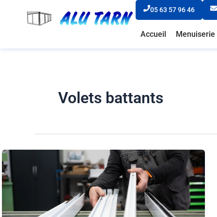
Aller
05 63 57 96 46
au
contenu
Accueil
Menuiserie 
Volets battants