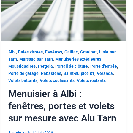
,
,
,
,
,
Albi
Baies vitrées
Fenêtres
Gaillac
Graulhet
Lisle-sur-
,
,
,
Tarn
Marssac-sur-Tarn
Menuiseries extérieures
,
,
,
,
Moustiquaires
Pergola
Portail de clôture
Porte d'entrée
,
,
,
,
Porte de garage
Rabastens
Saint-sulpice 81
Véranda
,
,
Volets battants
Volets coulissants
Volets roulants
Menuisier à Albi :
fenêtres, portes et volets
sur mesure avec Alu Tarn
Par
adminsite
/
1 juin 2026