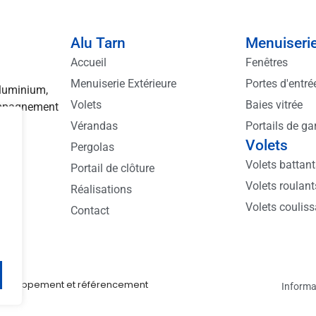
Alu Tarn
Menuiserie
Accueil
Fenêtres
Menuiserie Extérieure
Portes d'entré
aluminium,
Volets
Baies vitrée
compagnement
ns.
Vérandas
Portails de ga
Volets
Pergolas
Volets battan
Portail de clôture
Volets roulant
Réalisations
Volets coulis
Contact
, développement et référencement
Informa