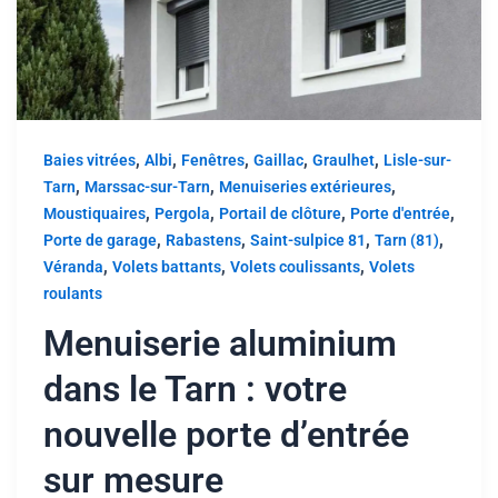
,
,
,
,
,
Baies vitrées
Albi
Fenêtres
Gaillac
Graulhet
Lisle-sur-
,
,
,
Tarn
Marssac-sur-Tarn
Menuiseries extérieures
,
,
,
,
Moustiquaires
Pergola
Portail de clôture
Porte d'entrée
,
,
,
,
Porte de garage
Rabastens
Saint-sulpice 81
Tarn (81)
,
,
,
Véranda
Volets battants
Volets coulissants
Volets
roulants
Menuiserie aluminium
dans le Tarn : votre
nouvelle porte d’entrée
sur mesure