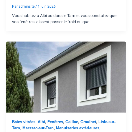
Par
adminsite
/
1 juin 2026
Vous habitez à Albi ou dans le Tarn et vous constatez que
vos fenêtres laissent passer le froid ou que
,
,
,
,
,
Baies vitrées
Albi
Fenêtres
Gaillac
Graulhet
Lisle-sur-
,
,
,
Tarn
Marssac-sur-Tarn
Menuiseries extérieures