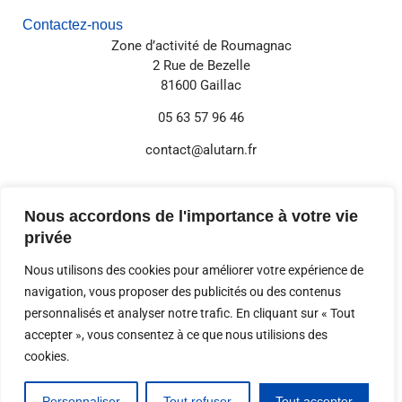
Contactez-nous
Zone d’activité de Roumagnac
2 Rue de Bezelle
81600 Gaillac
05 63 57 96 46
contact@alutarn.fr
Nous accordons de l'importance à votre vie
Informations annexes
Mentions légales
privée
Politique de confidentialité
Réglages Cookies
Nous utilisons des cookies pour améliorer votre expérience de
navigation, vous proposer des publicités ou des contenus
personnalisés et analyser notre trafic. En cliquant sur « Tout
© 2026 Digital-i – Tous droits réservés. Conception,
accepter », vous consentez à ce que nous utilisions des
développement et référencement réalisés par Digital-i.
cookies.
Personnaliser
Tout refuser
Tout accepter
CONTACTEZ-NOUS
05 63 57 96 46