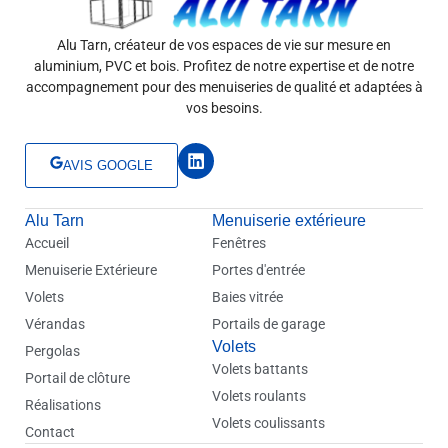
Alu Tarn, créateur de vos espaces de vie sur mesure en
aluminium, PVC et bois. Profitez de notre expertise et de notre
accompagnement pour des menuiseries de qualité et adaptées à
vos besoins.
L
AVIS GOOGLE
i
n
k
Alu Tarn
e
Menuiserie extérieure
d
Accueil
Fenêtres
i
Menuiserie Extérieure
Portes d'entrée
n
Volets
Baies vitrée
Vérandas
Portails de garage
Volets
Pergolas
Volets battants
Portail de clôture
Volets roulants
Réalisations
Volets coulissants
Contact