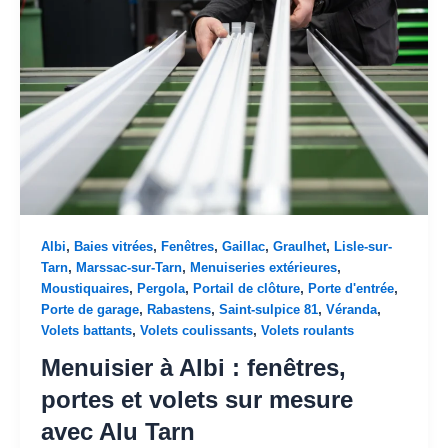
,
,
,
,
,
Albi
Baies vitrées
Fenêtres
Gaillac
Graulhet
Lisle-sur-
,
,
,
Tarn
Marssac-sur-Tarn
Menuiseries extérieures
,
,
,
,
Moustiquaires
Pergola
Portail de clôture
Porte d'entrée
,
,
,
,
Porte de garage
Rabastens
Saint-sulpice 81
Véranda
,
,
Volets battants
Volets coulissants
Volets roulants
Menuisier à Albi : fenêtres,
portes et volets sur mesure
avec Alu Tarn