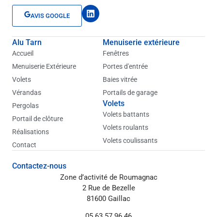
L
AVIS GOOGLE
i
n
k
Alu Tarn
Menuiserie extérieure
e
d
Accueil
Fenêtres
i
Menuiserie Extérieure
Portes d'entrée
n
Volets
Baies vitrée
Vérandas
Portails de garage
Volets
Pergolas
Volets battants
Portail de clôture
Volets roulants
Réalisations
Volets coulissants
Contact
Contactez-nous
Zone d’activité de Roumagnac
2 Rue de Bezelle
81600 Gaillac
05 63 57 96 46