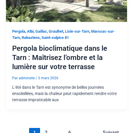
,
,
,
,
,
Pergola
Albi
Gaillac
Graulhet
Lisle-sur-Tarn
Marssac-sur-
,
,
Tarn
Rabastens
Saint-sulpice 81
Pergola bioclimatique dans le
Tarn : Maîtrisez l’ombre et la
lumière sur votre terrasse
Par
adminsite
/
3 mars 2026
L’été dans le Tarn est synonyme de belles journées
ensoleillées, mais la chaleur peut rapidement rendre votre
terrasse impraticable aux
1
2
…
6
Suivant
→