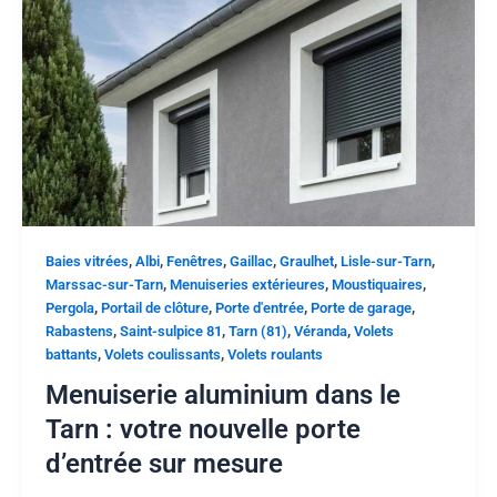
,
,
,
,
,
,
Baies vitrées
Albi
Fenêtres
Gaillac
Graulhet
Lisle-sur-Tarn
,
,
,
Marssac-sur-Tarn
Menuiseries extérieures
Moustiquaires
,
,
,
,
Pergola
Portail de clôture
Porte d'entrée
Porte de garage
,
,
,
,
Rabastens
Saint-sulpice 81
Tarn (81)
Véranda
Volets
,
,
battants
Volets coulissants
Volets roulants
Menuiserie aluminium dans le
Tarn : votre nouvelle porte
d’entrée sur mesure