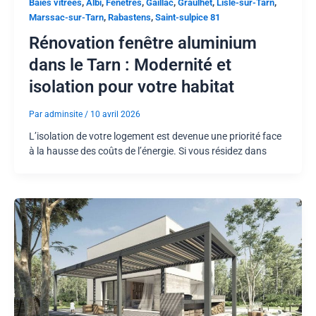
,
,
,
,
,
,
Baies vitrées
Albi
Fenêtres
Gaillac
Graulhet
Lisle-sur-Tarn
,
,
Marssac-sur-Tarn
Rabastens
Saint-sulpice 81
Rénovation fenêtre aluminium
dans le Tarn : Modernité et
isolation pour votre habitat
Par
adminsite
/
10 avril 2026
L’isolation de votre logement est devenue une priorité face
à la hausse des coûts de l’énergie. Si vous résidez dans