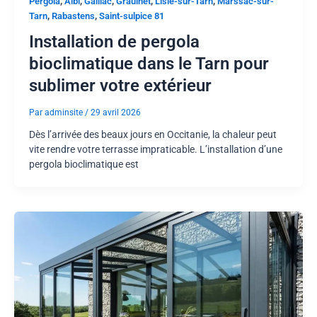
,
,
,
,
,
Pergola
Albi
Gaillac
Graulhet
Lisle-sur-Tarn
Marssac-sur-
,
,
Tarn
Rabastens
Saint-sulpice 81
Installation de pergola
bioclimatique dans le Tarn pour
sublimer votre extérieur
Par
adminsite
/
29 avril 2026
Dès l’arrivée des beaux jours en Occitanie, la chaleur peut
vite rendre votre terrasse impraticable. L’installation d’une
pergola bioclimatique est